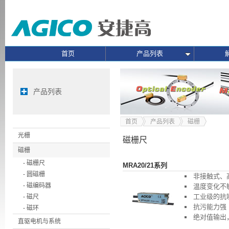
首页
产品列表
产品列表
首页
产品列表
磁栅
光栅
磁栅尺
磁栅
- 磁栅尺
MRA20/21系列
- 圆磁栅
非接触式、
- 磁编码器
温度变化不
工业级的抗
- 磁尺
抗污能力强
- 磁环
绝对值输出
直驱电机与系统